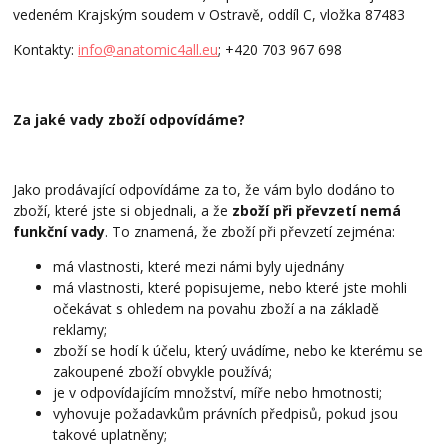
vedeném Krajským soudem v Ostravě, oddíl C, vložka 87483
Kontakty:
info@anatomic4all.eu
; +420 703 967 698
Za jaké vady zboží odpovídáme?
Jako prodávající odpovídáme za to, že vám bylo dodáno to
zboží, které jste si objednali, a že
zboží při převzetí nemá
funkční vady
. To znamená, že zboží při převzetí zejména:
má vlastnosti, které mezi námi byly ujednány
má vlastnosti, které popisujeme, nebo které jste mohli
očekávat s ohledem na povahu zboží a na základě
reklamy;
zboží se hodí k účelu, který uvádíme, nebo ke kterému se
zakoupené zboží obvykle používá;
je v odpovídajícím množství, míře nebo hmotnosti;
vyhovuje požadavkům právních předpisů, pokud jsou
takové uplatněny;