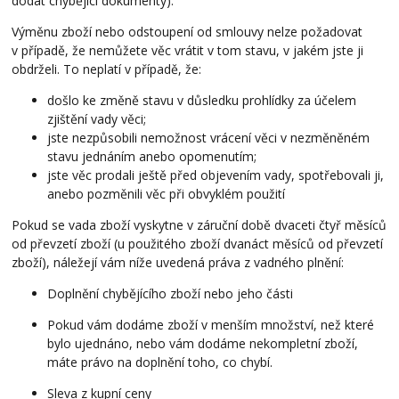
dodat chybějící dokumenty).
Výměnu zboží nebo odstoupení od smlouvy nelze požadovat
v případě, že nemůžete věc vrátit v tom stavu, v jakém jste ji
obdrželi. To neplatí v případě, že:
došlo ke změně stavu v důsledku prohlídky za účelem
zjištění vady věci;
jste nezpůsobili nemožnost vrácení věci v nezměněném
stavu jednáním anebo opomenutím;
jste věc prodali ještě před objevením vady, spotřebovali ji,
anebo pozměnili věc při obvyklém použití
Pokud se vada zboží vyskytne v záruční době dvaceti čtyř měsíců
od převzetí zboží (u použitého zboží dvanáct měsíců od převzetí
zboží), náležejí vám níže uvedená práva z vadného plnění:
Doplnění chybějícího zboží nebo jeho části
Pokud vám dodáme zboží v menším množství, než které
bylo ujednáno, nebo vám dodáme nekompletní zboží,
máte právo na doplnění toho, co chybí.
Sleva z kupní ceny