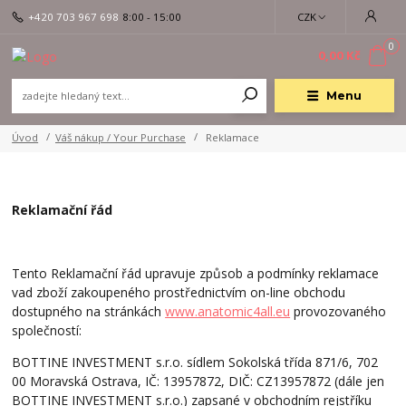
+420 703 967 698
8:00 - 15:00
CZK
0
0,00 Kč
Menu
Úvod
Váš nákup / Your Purchase
Reklamace
Reklamační řád
Tento Reklamační řád upravuje způsob a podmínky reklamace
vad zboží zakoupeného prostřednictvím on-line obchodu
dostupného na stránkách
www.anatomic4all.eu
provozovaného
společností:
BOTTINE INVESTMENT s.r.o. sídlem Sokolská třída 871/6, 702
00 Moravská Ostrava, IČ: 13957872, DIČ: CZ13957872 (dále jen
BOTTINE INVESTMENT s.r.o.) zapsané v obchodním rejstříku