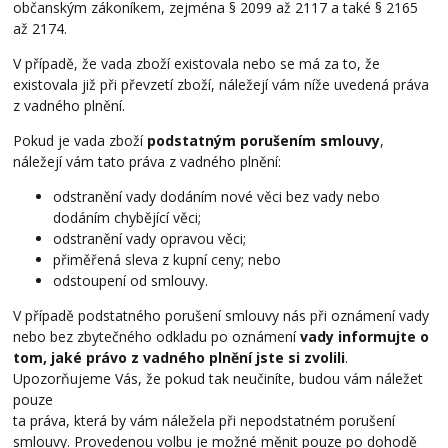
občanským zákoníkem, zejména § 2099 až 2117 a také § 2165
až 2174.
V případě, že vada zboží existovala nebo se má za to, že
existovala již při převzetí zboží, náležejí vám níže uvedená práva
z vadného plnění.
Pokud je vada zboží
podstatným porušením smlouvy
,
náležejí vám tato práva z vadného plnění:
odstranění vady dodáním nové věci bez vady nebo
dodáním chybějící věci;
odstranění vady opravou věci;
přiměřená sleva z kupní ceny; nebo
odstoupení od smlouvy.
V případě podstatného porušení smlouvy nás při oznámení vady
nebo bez zbytečného odkladu po oznámení
vady informujte o
tom, jaké právo z vadného plnění jste si zvolili
.
Upozorňujeme Vás, že pokud tak neučiníte, budou vám náležet
pouze
ta práva, která by vám náležela při nepodstatném porušení
smlouvy. Provedenou volbu je možné měnit pouze po dohodě