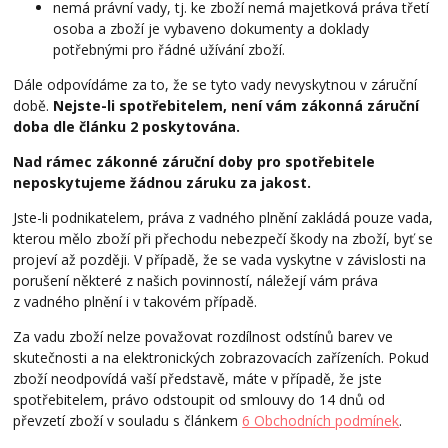
nemá právní vady, tj. ke zboží nemá majetková práva třetí
osoba a zboží je vybaveno dokumenty a doklady
potřebnými pro řádné užívání zboží.
Dále odpovídáme za to, že se tyto vady nevyskytnou v záruční
době.
Nejste-li spotřebitelem, není vám zákonná záruční
doba dle článku 2 poskytována.
Nad rámec zákonné záruční doby pro spotřebitele
neposkytujeme žádnou záruku za jakost.
Jste-li podnikatelem, práva z vadného plnění zakládá pouze vada,
kterou mělo zboží při přechodu nebezpečí škody na zboží, byť se
projeví až později. V případě, že se vada vyskytne v závislosti na
porušení některé z našich povinností, náležejí vám práva
z vadného plnění i v takovém případě.
Za vadu zboží nelze považovat rozdílnost odstínů barev ve
skutečnosti a na elektronických zobrazovacích zařízeních. Pokud
zboží neodpovídá vaší představě, máte v případě, že jste
spotřebitelem, právo odstoupit od smlouvy do 14 dnů od
převzetí zboží v souladu s článkem
6
Obchodních podmínek
.