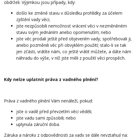
obdrželi. Výjimkou jsou případy, kdy:
došlo ke změně stavu v důsledku prohlídky za účelem
zjištění vady věci;
jste nezpůsobili nemožnost vrácení věci v nezměněném
stavu svým jednáním anebo opomenutím; nebo
jste věc prodali ještě před objevením vady, spotřebovali ji,
anebo pozměnili věc při obvyklém použití; stalo-li se tak
jen zčásti, vrátíte nám, co ještě vrátit můžete, a dáte nám
náhradu do výše, v níž jste měli z použití věci prospěch.
Kdy nelze uplatnit práva z vadného plnění?
Práva z vadného plnění Vám nenáleží, pokud:
jste o vadě před převzetím věci věděli;
jste vadu sami způsobili; nebo
uplynula záruční doba.
Záruka a nároky z odpovědnosti za vady se dále nevztahují na: