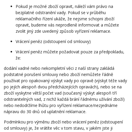
Pokud je možné zboží opravit, náleží vám právo na
bezplatné odstranění vady. Pokud se v průběhu
reklamačního řízení ukáže, že nejsme schopni zboží
opravit, budeme vás neprodleně informovat a můžete
zvolit jiný zde uvedený způsob vyřízení reklamace.
Vrácení peněz (odstoupení od smlouvy)
Vrácení peněz můžete požadovat pouze za předpokladu,
že:
dodání vadné nebo nekompletní věci z naší strany zakládá
podstatné porušení smlouvy nebo zboží nemůžete řádně
používat pro opakovaný výskyt vady po opravě (výskyt téže vady
po jejích alespoň dvou předcházejících opravách), nebo se na
zboží vyskytne větší počet vad (současný výskyt alespoň tří
odstranitelných vad, z nichž každá brání řádnému užívání zboží)
nebo nedodržíme lhůtu pro vyřízení reklamace/nezjednáme
nápravu do 30 dnů od uplatnění reklamace.
Podmínkou pro výměnu zboží nebo vrácení peněz (odstoupení
od smlouvy) je, že vrátíte věc v tom stavu, v jakém jste ji