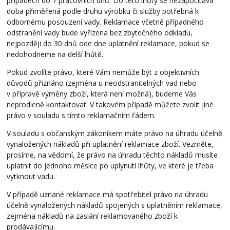
případech do 7 pracovních dnů. Do této lhůty se nezapočítává
doba přiměřená podle druhu výrobku či služby potřebná k
odbornému posouzení vady. Reklamace včetně případného
odstranění vady bude vyřízena bez zbytečného odkladu,
nejpozději do 30 dnů ode dne uplatnění reklamace, pokud se
nedohodneme na delší lhůtě.
Pokud zvolíte právo, které Vám nemůže být z objektivních
důvodů přiznáno (zejména u neodstranitelných vad nebo
v přípravě výměny zboží, která není možná), budeme Vás
neprodleně kontaktovat. V takovém případě můžete zvolit jiné
právo v souladu s tímto reklamačním řádem.
V souladu s občanským zákoníkem máte právo na úhradu účelně
vynaložených nákladů při uplatnění reklamace zboží. Vezměte,
prosíme, na vědomí, že právo na úhradu těchto nákladů musíte
uplatnit do jednoho měsíce po uplynutí lhůty, ve které je třeba
vytknout vadu.
V případě uznané reklamace má spotřebitel právo na úhradu
účelně vynaložených nákladů spojených s uplatněním reklamace,
zejména nákladů na zaslání reklamovaného zboží k
prodávajícímu.