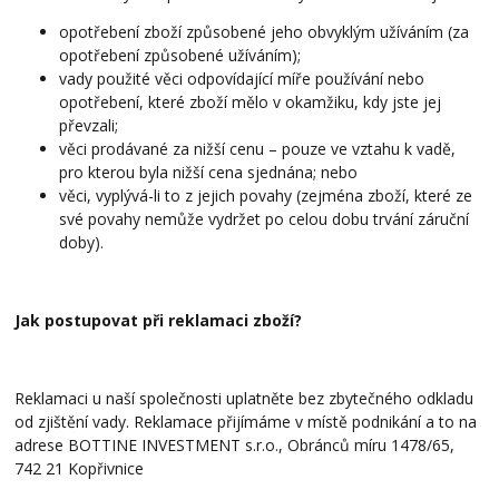
opotřebení zboží způsobené jeho obvyklým užíváním (za
opotřebení způsobené užíváním);
vady použité věci odpovídající míře používání nebo
opotřebení, které zboží mělo v okamžiku, kdy jste jej
převzali;
věci prodávané za nižší cenu – pouze ve vztahu k vadě,
pro kterou byla nižší cena sjednána; nebo
věci, vyplývá-li to z jejich povahy (zejména zboží, které ze
své povahy nemůže vydržet po celou dobu trvání záruční
doby).
Jak postupovat při reklamaci zboží?
Reklamaci u naší společnosti uplatněte bez zbytečného odkladu
od zjištění vady. Reklamace přijímáme v místě podnikání a to na
adrese BOTTINE INVESTMENT s.r.o., Obránců míru 1478/65,
742 21 Kopřivnice