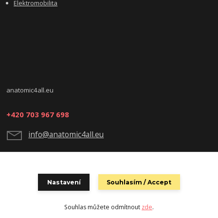
Elektromobilita
anatomic4all.eu
+420 703 967 698
info@anatomic4all.eu
Nastavení
Souhlasím / Accept
Souhlas můžete odmítnout
zde
.
Vytvořeno na
Eshop-rychle.cz