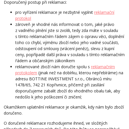
Doporučený postup při reklamaci:
pro vyřízení reklamace je nezbytné vyplnit
reklamační
protokol
zároveň je vhodné nás informovat o tom, jaké právo
z vadného plnění jste si zvolili, tedy zda máte v souladu
s tímto reklamačním řádem zájem o opravu věci, doplnění
toho co chybí, výměnu zboží nebo jeho vadné součásti,
odstoupení od smlouvy (vrácení peněz), slevu z kupní
ceny, popřípadě další práva v souladu s tímto reklamačním
řádem a občanským zákoníkem
reklamované zboží nám doručte spolu s
reklamačním
protokolem
(jinak než na dobírku, kterou nepřebíráme) na
adresu BOTTINE INVESTMENT s.r.o., Obránců míru
1478/65, 742 21 Kopřivnice, přičemž při zasílání
doporučujeme zabalit zboží do vhodného obalu tak, aby
nedošlo k jeho poškození či zničení;
Okamžikem uplatnění reklamace je okamžik, kdy nám bylo zboží
doručeno.
O doručené reklamace rozhodujeme ihned, ve složitých