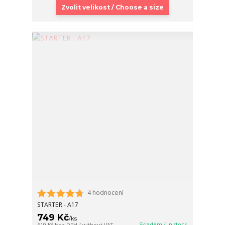
Zvolit velikost / Choose a size
4 hodnocení
STARTER - A17
749 Kč
/
ks
Skladem / In stock