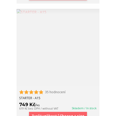
35 hodnocení
STARTER - A15
749 Kč
/
ks
Skladem / In stock
619 Kč
bez DPH / without VAT
Zvolit velikost / Choose a size