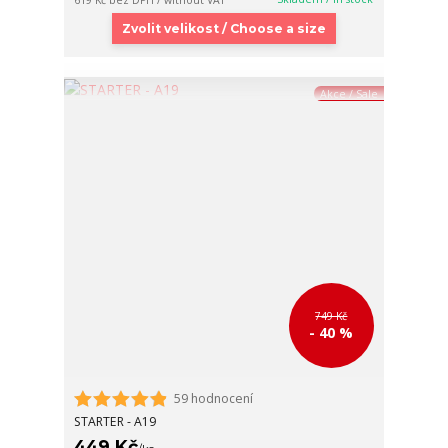
619 Kč
bez DPH / without VAT
Zvolit velikost / Choose a size
Akce / Sale
749 Kč
- 40 %
59 hodnocení
STARTER - A19
449 Kč