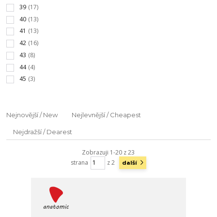
39
(17)
40
(13)
41
(13)
42
(16)
43
(8)
44
(4)
45
(3)
Nejnovější / New
Nejlevnější / Cheapest
Nejdražší / Dearest
Zobrazuji 1-20 z 23
strana
z 2
další