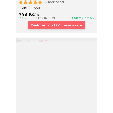
12 hodnocení
STARTER - AA03
749 Kč
/
ks
Skladem / In stock
619 Kč
bez DPH / without VAT
Zvolit velikost / Choose a size