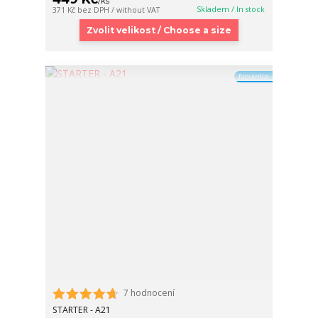
/
ks
Skladem / In stock
371 Kč
bez DPH / without VAT
Zvolit velikost / Choose a size
Novinka
7 hodnocení
STARTER - A21