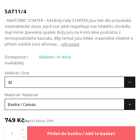
5AT11/4
ANATOMIC STARTER - A04 Boty řady STARTER jsou šité dle požadavků
minimalistické obuvi, jejich tvar plně respektuje tvar lidského chodidla,
mají mírně zpevněný opatek. Boty jsou na 6 mm silné podrážce z
termoplastického kaučuku, díky čemuž jsou lehké, maximálně ohebné a
přitom odolné (více informac...
celý popis
Dostupnost /
Skladem / In stock
Availability
Velikost / Size
Materiál / Material
749 Kč
/
ks
619 Kč
bez DPH
Přidat do košíku / Add to basket