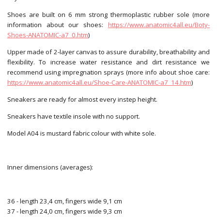
Shoes are built on 6 mm strong thermoplastic rubber sole (more
information about our shoes:
https://www.anatomic4all.eu/Boty-
Shoes-ANATOMIC-a7_0.htm
)
Upper made of 2-layer canvas to assure durability, breathability and
flexibility. To increase water resistance and dirt resistance we
recommend using impregnation sprays (more info about shoe care:
https://www.anatomic4all.eu/Shoe-Care-ANATOMIC-a7_14.htm
)
Sneakers are ready for almost every instep height.
Sneakers have textile insole with no support.
Model A04 is mustard fabric colour with white sole.
Inner dimensions (averages):
36 - length 23,4 cm, fingers wide 9,1 cm
37 - length 24,0 cm, fingers wide 9,3 cm