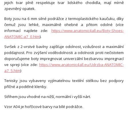
jejich tvar plně respektuje tvar lidského chodidla, mají mírně
zpevněný opatek.
Boty jsou na 6 mm silné podrážce z termoplastického kaučuku, díky
čemuž jsou lehké, maximálně ohebné a přitom odolné (více
informací najdete zde:
https://www.anatomic4all.eu/Boty-Shoes-
ANATOMIC-a7_0.htm
).
Svršek z 2-vrstvé bavlny zajišťuje odolnost, vzdušnost a maximální
poddajnost. Pro zvýšení voděodolnosti a odolnosti proti nečistotem
doporučujeme boty impregnovat univerzální bezbarvou impregnací
ve spreji (více zde:
https://www.anatomic4all.eu/Udrzba-ANATOMIC-
a7_5.htm
)
Tenisky jsou vybaveny vyjímatelnou textilní stélkou bez podpory
příčné a podélné klenby.
Střihem jsou vhodné na nižší, normální i vyšší nárt.
Vzor A04 je hořčicové barvy na bílé podrážce.