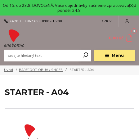
Od 15. do 23.8. DOVOLENÁ. Vaše objednávky začneme zpracovávat od
pondělí 24.8.
+420 703 967 698
8:00 - 15:00
CZK
0
0,00 Kč
Menu
Úvod
BAREFOOT OBUV / SHOES
STARTER - A04
STARTER - A04