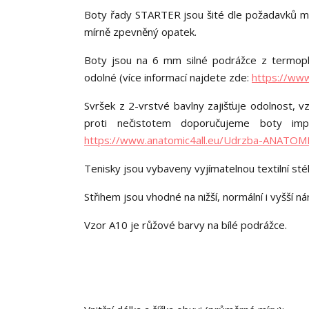
Boty řady STARTER jsou šité dle požadavků minim
mírně zpevněný opatek.
Boty jsou na 6 mm silné podrážce z termopl
odolné (více informací najdete zde:
https://ww
Svršek z 2-vrstvé bavlny zajišťuje odolnost, 
proti nečistotem doporučujeme boty impr
https://www.anatomic4all.eu/Udrzba-ANATOM
Tenisky jsou vybaveny vyjímatelnou textilní st
Střihem jsou vhodné na nižší, normální i vyšší nár
Vzor A10 je růžové barvy na bílé podrážce.