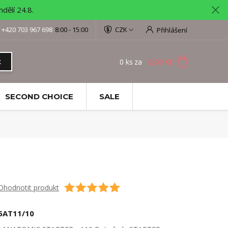
ělí 24.8.
+420 703 967 698
8:00 - 15:00
CZK
Přihlášení
0
ks
za
0,00 Kč
t
SECOND CHOICE
SALE
Ohodnotit produkt
5AT11/10