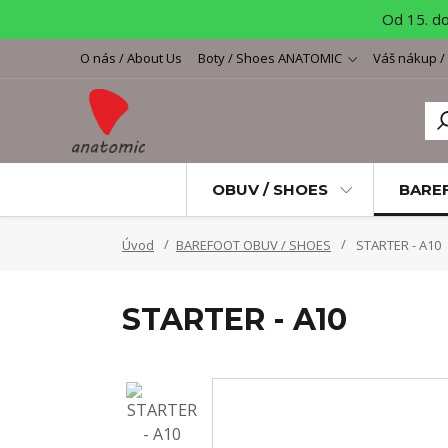
Od 15. d
O nás / About Us
Boty / Shoes ANATOMIC
Váš nákup /
OBUV / SHOES
BARE
Úvod
BAREFOOT OBUV / SHOES
STARTER - A10
STARTER - A10