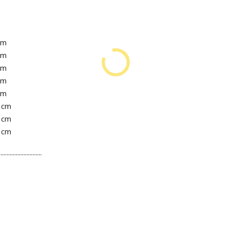
cm
cm
cm
cm
cm
1 cm
2 cm
3 cm
............................