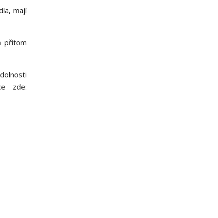
la, mají
a přitom
dolnosti
ce zde: