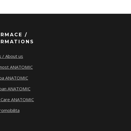
ORMACE /
ORMATIONS
 / About us
tnost ANATOMIC
ba ANATOMIC
span ANATOMIC
 Care ANATOMIC
romobilita