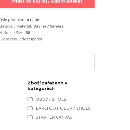
Přidat do košíku / Add to basket
Číslo produktu:
A10-38
Materiál / Material:
Bavlna / Canvas
Velikost / Size:
38
Hlídat cenu / dostupnost
Zboží zařazeno v
kategoriích
OBUV / SHOES
BAREFOOT OBUV / SHOES
STARTER CANVAS