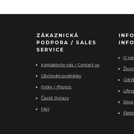
ZÁKAZNICKÁ
INF
PODPORA / SALES
INF
SERVICE
O nás
Kontaktujte nás / Contact us
Živo
Obchodní podmínky
Údrž
Fotky / Photos
Life
Časté Dotazy
Shoe
FAQ
Elekt