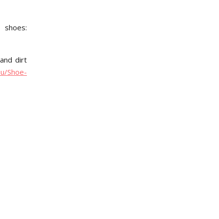
 shoes:
and dirt
eu/Shoe-