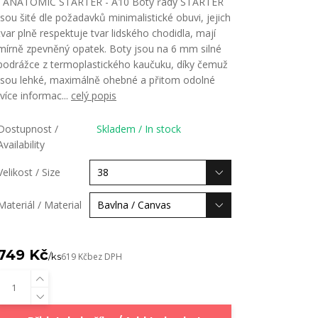
ANATOMIC STARTER - A10 Boty řady STARTER
jsou šité dle požadavků minimalistické obuvi, jejich
tvar plně respektuje tvar lidského chodidla, mají
mírně zpevněný opatek. Boty jsou na 6 mm silné
podrážce z termoplastického kaučuku, díky čemuž
jsou lehké, maximálně ohebné a přitom odolné
(více informac...
celý popis
Dostupnost /
Skladem / In stock
Availability
Velikost / Size
Materiál / Material
749 Kč
/
ks
619 Kč
bez DPH