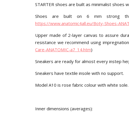
STARTER shoes are built as minimalist shoes wit
Shoes are built on 6 mm strong ther
https://www.anatomic4all.eu/Boty-Shoes-AN
Upper made of 2-layer canvas to assure durabil
resistance we recommend using impregnation
Care-ANATOMIC-a7_14.htm
)
Sneakers are ready for almost every instep hei
Sneakers have textile insole with no support.
Model A10 is rose fabric colour with white sole.
Inner dimensions (averages):