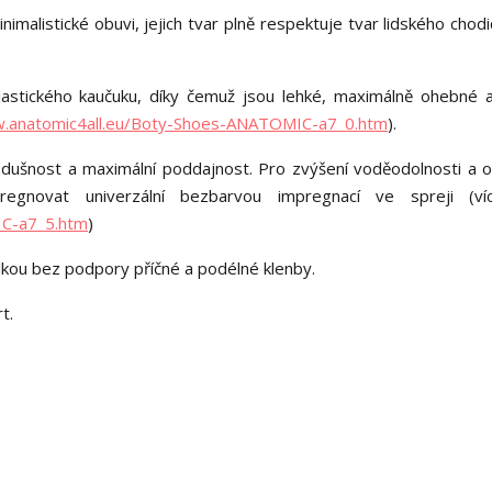
alistické obuvi, jejich tvar plně respektuje tvar lidského chodid
astického kaučuku, díky čemuž jsou lehké, maximálně ohebné 
w.anatomic4all.eu/Boty-Shoes-ANATOMIC-a7_0.htm
).
vzdušnost a maximální poddajnost. Pro zvýšení voděodolnosti a o
egnovat univerzální bezbarvou impregnací ve spreji (ví
IC-a7_5.htm
)
élkou bez podpory příčné a podélné klenby.
t.