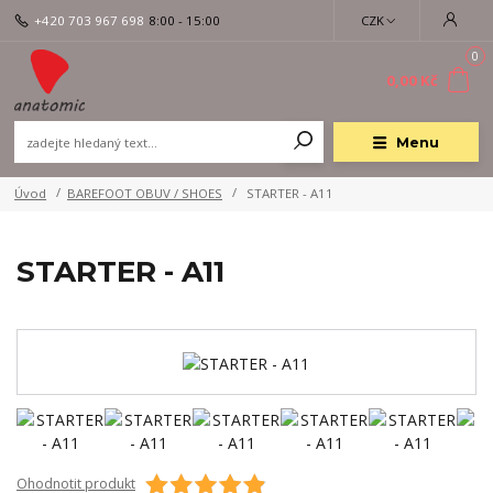
+420 703 967 698
8:00 - 15:00
CZK
0
0,00 Kč
Menu
Úvod
BAREFOOT OBUV / SHOES
STARTER - A11
STARTER - A11
Ohodnotit produkt