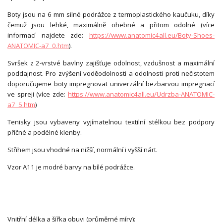
Boty jsou na 6 mm silné podrážce z termoplastického kaučuku, díky
čemuž jsou lehké, maximálně ohebné a přitom odolné (více
informací najdete zde:
https://www.anatomic4all.eu/Boty-Shoes-
ANATOMIC-a7_0.htm
).
Svršek z 2-vrstvé bavlny zajišťuje odolnost, vzdušnost a maximální
poddajnost. Pro zvýšení voděodolnosti a odolnosti proti nečistotem
doporučujeme boty impregnovat univerzální bezbarvou impregnací
ve spreji (více zde:
https://www.anatomic4all.eu/Udrzba-ANATOMIC-
a7_5.htm
)
Tenisky jsou vybaveny vyjímatelnou textilní stélkou bez podpory
příčné a podélné klenby.
Střihem jsou vhodné na nižší, normální i vyšší nárt.
Vzor A11 je modré barvy na bílé podrážce.
Vnitřní délka a šířka obuvi (průměrné míry):