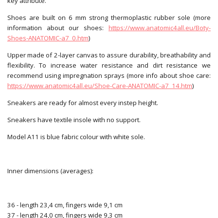
key attribute.
Shoes are built on 6 mm strong thermoplastic rubber sole (more
information about our shoes:
https://www.anatomic4all.eu/Boty-
Shoes-ANATOMIC-a7_0.htm
)
Upper made of 2-layer canvas to assure durability, breathability and
flexibility. To increase water resistance and dirt resistance we
recommend using impregnation sprays (more info about shoe care:
https://www.anatomic4all.eu/Shoe-Care-ANATOMIC-a7_14.htm
)
Sneakers are ready for almost every instep height.
Sneakers have textile insole with no support.
Model A11 is blue fabric colour with white sole.
Inner dimensions (averages):
36 - length 23,4 cm, fingers wide 9,1 cm
37 - length 24,0 cm, fingers wide 9,3 cm