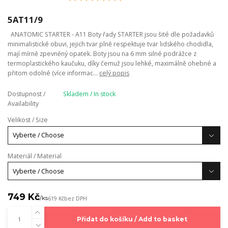
5AT11/9
ANATOMIC STARTER - A11 Boty řady STARTER jsou šité dle požadavků
minimalistické obuvi, jejich tvar plně respektuje tvar lidského chodidla,
mají mírně zpevněný opatek. Boty jsou na 6 mm silné podrážce z
termoplastického kaučuku, díky čemuž jsou lehké, maximálně ohebné a
přitom odolné (více informac...
celý popis
Dostupnost /
Skladem / In stock
Availability
Velikost / Size
Materiál / Material
749 Kč
/
ks
619 Kč
bez DPH
Přidat do košíku / Add to basket