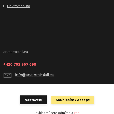
Elektromobilita
anatomic4all.eu
+420 703 967 698
info@anatomic4all.eu
Nastavení
Souhlasím / Accept
Souhlas můžete odmítnout
zde
.