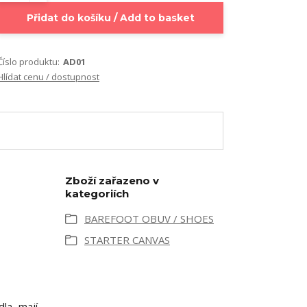
Přidat do košíku / Add to basket
Číslo produktu:
AD01
Hlídat cenu / dostupnost
Zboží zařazeno v
kategoriích
BAREFOOT OBUV / SHOES
STARTER CANVAS
la, mají