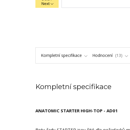
Next
Kompletní specifikace
Hodnocení
13
Kompletní specifikace
ANATOMIC STARTER HIGH-TOP - AD01
Boty řady STARTER jsou šité dle požadavků minim