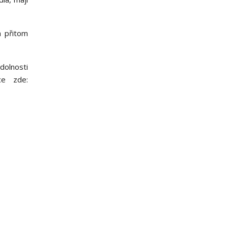
a přitom
dolnosti
ce zde: