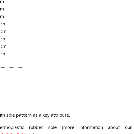
cm
cm
cm
1 cm
2 cm
3 cm
5 cm
7 cm
............................
h sole pattern as a key attribute.
moplastic rubber sole (more information about our