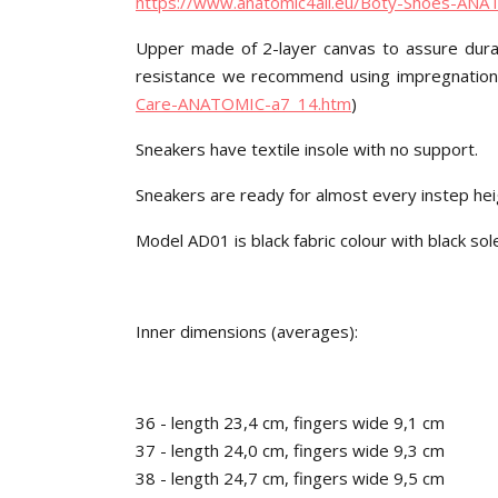
https://www.anatomic4all.eu/Boty-Shoes-AN
Upper made of 2-layer canvas to assure durabil
resistance we recommend using impregnation
Care-ANATOMIC-a7_14.htm
)
Sneakers have textile insole with no support.
Sneakers are ready for almost every instep hei
Model AD01 is black fabric colour with black sol
Inner dimensions (averages):
36 - length 23,4 cm, fingers wide 9,1 cm
37 - length 24,0 cm, fingers wide 9,3 cm
38 - length 24,7 cm, fingers wide 9,5 cm