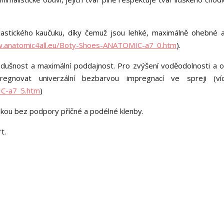
astického kaučuku, díky čemuž jsou lehké, maximálně ohebné 
w.anatomic4all.eu/Boty-Shoes-ANATOMIC-a7_0.htm
).
vzdušnost a maximální poddajnost. Pro zvýšení voděodolnosti a o
egnovat univerzální bezbarvou impregnací ve spreji (ví
IC-a7_5.htm
)
élkou bez podpory příčné a podélné klenby.
t.