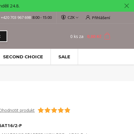
ělí 24.8.
+420 703 967 698
8:00 - 15:00
CZK
Přihlášení
0
ks
za
0,00 Kč
t
SECOND CHOICE
SALE
Ohodnotit produkt
5AT16/2-P