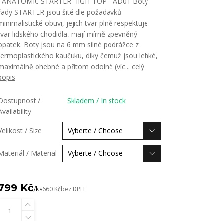
ANATOMIC STARTER HIGH-TOP - AD01 Boty
řady STARTER jsou šité dle požadavků
minimalistické obuvi, jejich tvar plně respektuje
tvar lidského chodidla, mají mírně zpevněný
opatek. Boty jsou na 6 mm silné podrážce z
termoplastického kaučuku, díky čemuž jsou lehké,
maximálně ohebné a přitom odolné (víc...
celý
popis
Dostupnost /
Skladem / In stock
Availability
Velikost / Size
Materiál / Material
799 Kč
/
ks
660 Kč
bez DPH