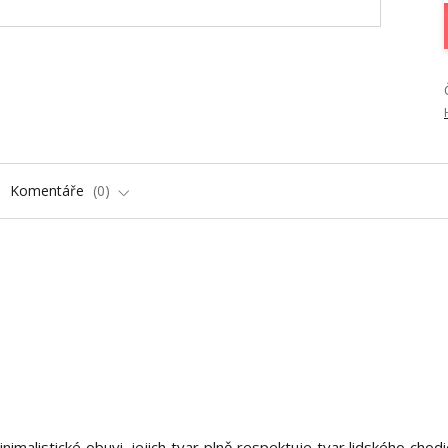
Komentáře
0
alistické obuvi, jejich tvar plně respektuje tvar lidského chodid