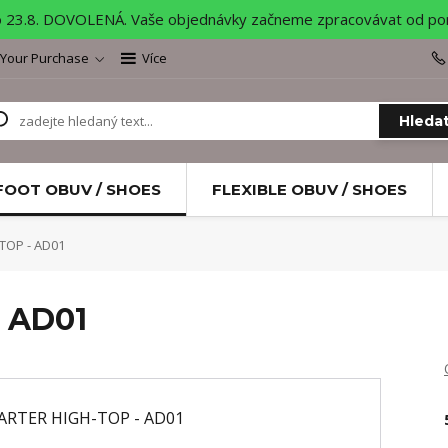
o 23.8. DOVOLENÁ. Vaše objednávky začneme zpracovávat od pond
 Your Purchase
Více
Hleda
FOOT OBUV / SHOES
FLEXIBLE OBUV / SHOES
TOP - AD01
 AD01