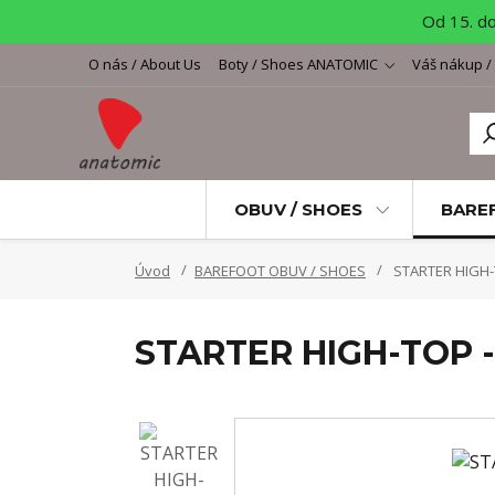
Od 15. d
O nás / About Us
Boty / Shoes ANATOMIC
Váš nákup /
OBUV / SHOES
BARE
Úvod
BAREFOOT OBUV / SHOES
STARTER HIGH-
STARTER HIGH-TOP -