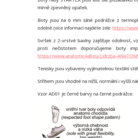
mírně zpevněný opatek.
Boty jsou na 6 mm silné podrážce z termopl
odolné (více informací najdete zde:
https://ww
Svršek z 2-vrstvé bavlny zajišťuje odolnost, 
proti nečistotem doporučujeme boty impr
https://www.anatomic4all.eu/Udrzba-ANATOM
Tenisky jsou vybaveny vyjímatelnou textilní st
Střihem jsou vhodné na nižší, normální i vyšší nár
Vzor AD01 je černé barvy na černé podrážce.