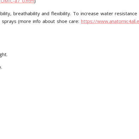
ATOMIC-a7_0.htm
)
ity, breathability and flexibility. To increase water resistance 
 sprays (more info about shoe care:
https://www.anatomic4all.
ght.
e.