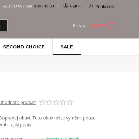
+420 703 967 698
8:00 - 15:00
CZK
Přihlášení
0
ks
za
0,00 Kč
t
SECOND CHOICE
SALE
Ohodnotit produkt
Doprodej obuvi. Tuto obuv nelze vyměnit pouze
vrátit.
celý popis