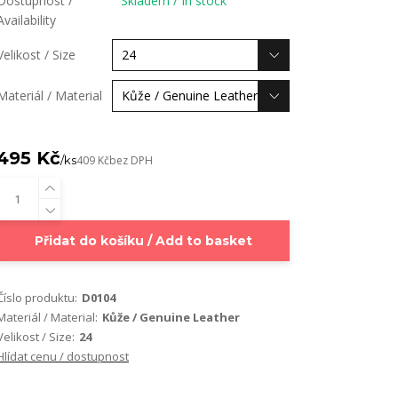
Dostupnost /
Skladem / In stock
Availability
Velikost / Size
Materiál / Material
495 Kč
/
ks
409 Kč
bez DPH
Přidat do košíku / Add to basket
Číslo produktu:
D0104
Materiál / Material:
Kůže / Genuine Leather
Velikost / Size:
24
Hlídat cenu / dostupnost