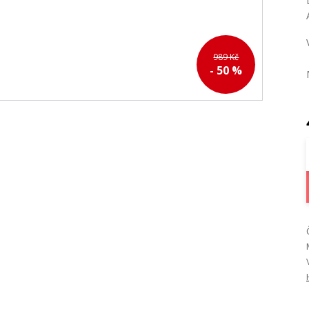
989 Kč
- 50 %