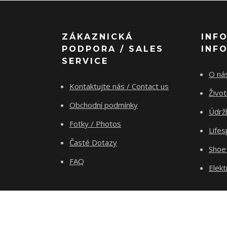
ZÁKAZNICKÁ
INF
PODPORA / SALES
INF
SERVICE
O nás
Kontaktujte nás / Contact us
Živo
Obchodní podmínky
Údrž
Fotky / Photos
Life
Časté Dotazy
Shoe
FAQ
Elekt