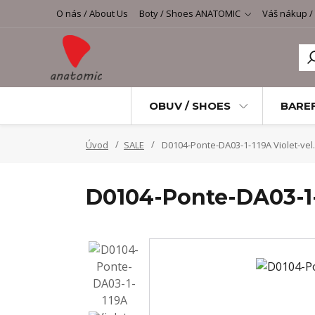
O nás / About Us
Boty / Shoes ANATOMIC
Váš nákup /
OBUV / SHOES
BARE
Úvod
SALE
D0104-Ponte-DA03-1-119A Violet-vel
D0104-Ponte-DA03-1-