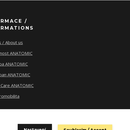
ORMACE /
ORMATIONS
 / About us
tnost ANATOMIC
ba ANATOMIC
span ANATOMIC
 Care ANATOMIC
romobilita
Nastavení
Souhlasím / Accept