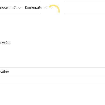
nocení
0
Komentáře
0
vrátit.
eather