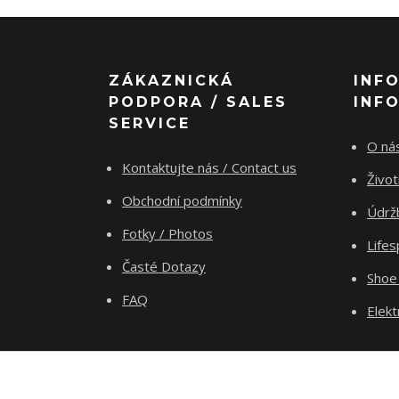
ZÁKAZNICKÁ
INF
PODPORA / SALES
INF
SERVICE
O nás
Kontaktujte nás / Contact us
Živo
Obchodní podmínky
Údrž
Fotky / Photos
Life
Časté Dotazy
Shoe
FAQ
Elekt