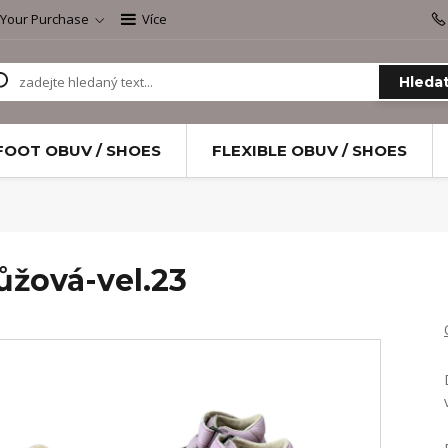
 Your Purchase
Více
Hleda
FOOT OBUV / SHOES
FLEXIBLE OBUV / SHOES
ůžová-vel.23