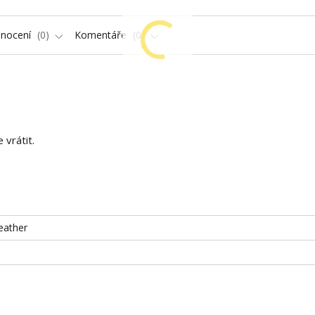
nocení
0
Komentáře
0
vrátit.
eather