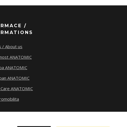
ORMACE /
ORMATIONS
 / About us
tnost ANATOMIC
ba ANATOMIC
span ANATOMIC
 Care ANATOMIC
romobilita