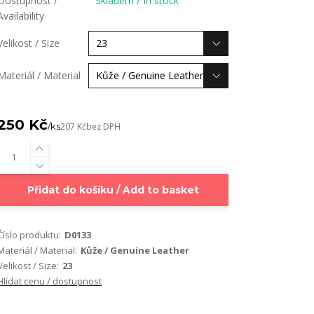
Dostupnost /
Skladem / In stock
Availability
Velikost / Size
Materiál / Material
250 Kč
/
ks
207 Kč
bez DPH
Přidat do košíku / Add to basket
Číslo produktu:
D0133
Materiál / Material:
Kůže / Genuine Leather
Velikost / Size:
23
Hlídat cenu / dostupnost