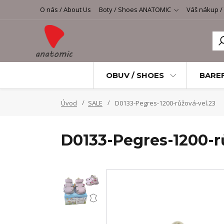
O nás / About Us
Boty / Shoes ANATOMIC
Váš nákup /
OBUV / SHOES
BARE
Úvod
SALE
D0133-Pegres-1200-růžová-vel.23
D0133-Pegres-1200-r