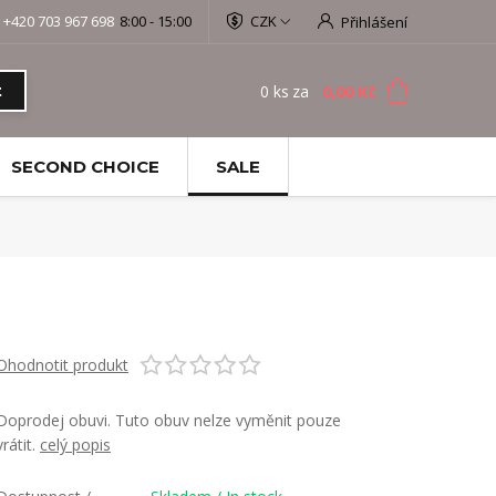
+420 703 967 698
8:00 - 15:00
CZK
Přihlášení
0
ks
za
0,00 Kč
t
SECOND CHOICE
SALE
Ohodnotit produkt
Doprodej obuvi. Tuto obuv nelze vyměnit pouze
vrátit.
celý popis