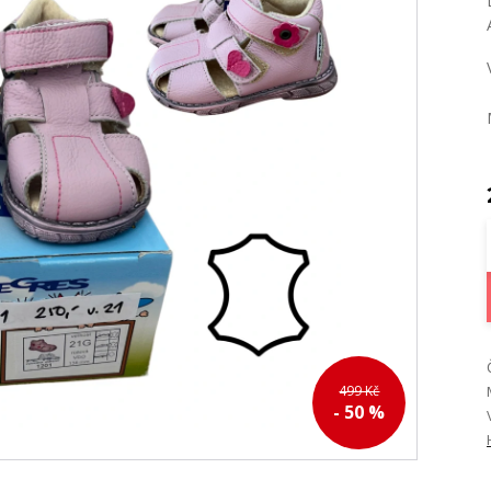
499 Kč
- 50 %