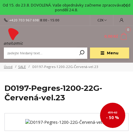
Od 15. do 23.8. DOVOLENÁ. Vaše objednávky začneme zpracovávat od
pondělí 24.8.
+420 703 967 698
8:00 - 15:00
CZK
0
0,00 Kč
Menu
Úvod
SALE
D0197-Pegres-1200-22G-Červená-vel.23
D0197-Pegres-1200-22G-
Červená-vel.23
499 Kč
- 50 %