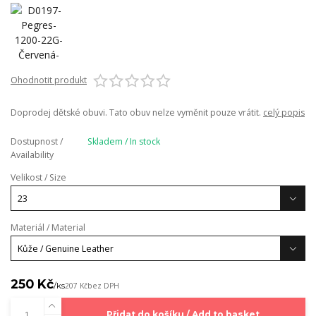
Ohodnotit produkt
Doprodej dětské obuvi. Tato obuv nelze vyměnit pouze vrátit.
celý popis
Dostupnost /
Skladem / In stock
Availability
Velikost / Size
Materiál / Material
250 Kč
/
ks
207 Kč
bez DPH
Přidat do košíku / Add to basket