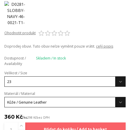
Ohodnotit produkt
Doprodej obuvi. Tuto obuv nelze vyměnit pouze vrátit.
celý popis
Dostupnost /
Skladem / In stock
Availability
Velikost / Size
Materiál / Material
360 Kč
/
ks
298 Kč
bez DPH
Přidat do košíku / Add to basket