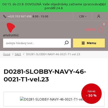
Od 15. do 23.8. DOVOLENÁ. Vaše objednávky začneme zpracovávat od
pondělí 24.8.
+420 703 967 698
8:00 - 15:00
CZK
0
0,00 Kč
Menu
Úvod
SALE
D0281-SLOBBY-NAVY-46-0021-T1-vel.23
D0281-SLOBBY-NAVY-46-
0021-T1-vel.23
720 Kč
- 50 %