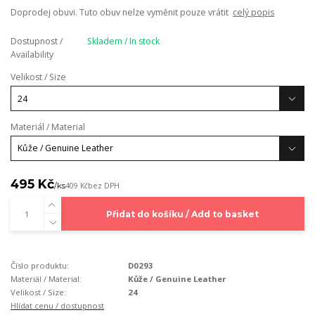
Doprodej obuvi. Tuto obuv nelze vyměnit pouze vrátit
celý popis
Dostupnost /
Skladem / In stock
Availability
Velikost / Size
Materiál / Material
495 Kč
/
ks
409 Kč
bez DPH
Přidat do košíku / Add to basket
Číslo produktu:
D0293
Materiál / Material:
Kůže / Genuine Leather
Velikost / Size:
24
Hlídat cenu / dostupnost