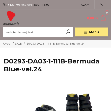
+420 703 967 698
8:00 - 15:00
CZK
0
0,00 Kč
Menu
Úvod
SALE
D0293-DA03-1-111B-Bermuda Blue-vel.24
D0293-DA03-1-111B-Bermuda
Blue-vel.24