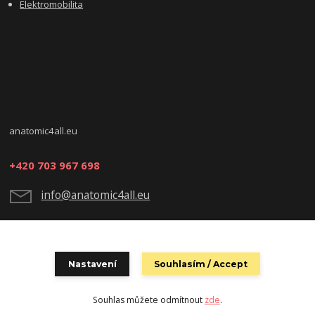
Elektromobilita
anatomic4all.eu
+420 703 967 698
info@anatomic4all.eu
Nastavení
Souhlasím / Accept
Souhlas můžete odmítnout
zde
.
Vytvořeno na
Eshop-rychle.cz