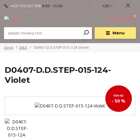
+420 703 967 698
8:00 - 15:00
CZK
0
0,00 Kč
Menu
Úvod
SALE
D0407-D.D.STEP-015-124-Violet
D0407-D.D.STEP-015-124-
Violet
999 Kč
- 50 %