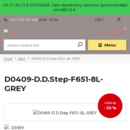
Od 15. do 23.8. DOVOLENÁ. Vaše objednávky začneme zpracovávat od
pondělí 24.8.
+420 703 967 698
8:00 - 15:00
CZK
0
0,00 Kč
Menu
Úvod
SALE
D0409-D.D.Step-F651-8L-GREY
D0409-D.D.Step-F651-8L-
GREY
1 099 Kč
- 50 %