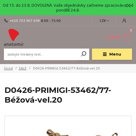
Od 15. do 23.8. DOVOLENÁ. Vaše objednávky začneme zpracovávat od
pondělí 24.8.
+420 703 967 698
8:00 - 15:00
CZK
0
0,00 Kč
Menu
Úvod
SALE
D0426-PRIMIGI-53462/77-Béžová-vel.20
D0426-PRIMIGI-53462/77-
Béžová-vel.20