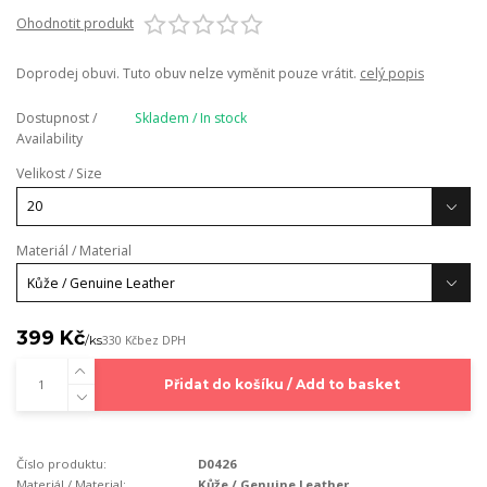
Ohodnotit produkt
Doprodej obuvi. Tuto obuv nelze vyměnit pouze vrátit.
celý popis
Dostupnost /
Skladem / In stock
Availability
Velikost / Size
Materiál / Material
399 Kč
/
ks
330 Kč
bez DPH
Přidat do košíku / Add to basket
Číslo produktu:
D0426
Materiál / Material:
Kůže / Genuine Leather