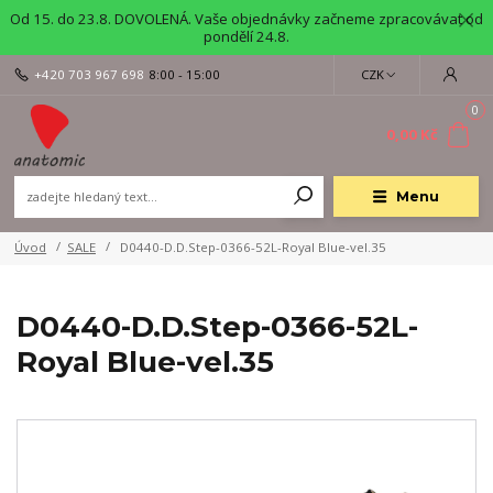
Od 15. do 23.8. DOVOLENÁ. Vaše objednávky začneme zpracovávat od
pondělí 24.8.
+420 703 967 698
8:00 - 15:00
CZK
0
0,00 Kč
Menu
Úvod
SALE
D0440-D.D.Step-0366-52L-Royal Blue-vel.35
D0440-D.D.Step-0366-52L-
Royal Blue-vel.35