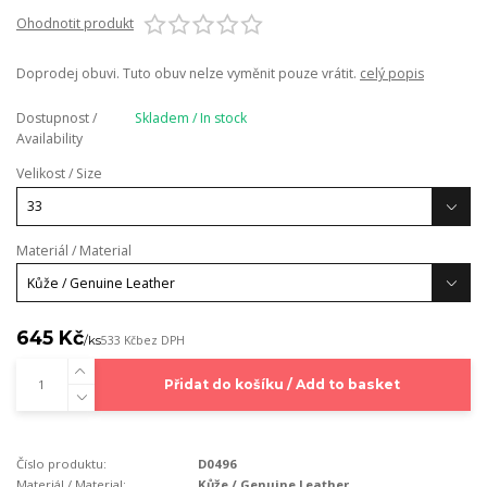
Ohodnotit produkt
Doprodej obuvi. Tuto obuv nelze vyměnit pouze vrátit.
celý popis
Dostupnost /
Skladem / In stock
Availability
Velikost / Size
Materiál / Material
645 Kč
/
ks
533 Kč
bez DPH
Přidat do košíku / Add to basket
Číslo produktu:
D0496
Materiál / Material:
Kůže / Genuine Leather