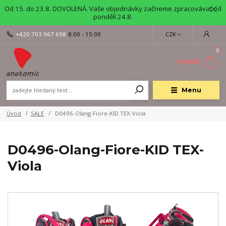
Od 15. do 23.8. DOVOLENÁ. Vaše objednávky začneme zpracovávat od
pondělí 24.8.
+420 703 967 698
8:00 - 15:00
CZK
0
0,00 Kč
Menu
Úvod
SALE
D0496-Olang-Fiore-KID TEX-Viola
D0496-Olang-Fiore-KID TEX-
Viola