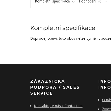
Kompletní specifikace
Hodnocení
0
Kompletní specifikace
Doprodej obuvi, tuto obuv nelze vyměnit pouze 
ZÁKAZNICKÁ
INF
PODPORA / SALES
INF
SERVICE
O nás
Kontaktujte nás / Contact us
Živo