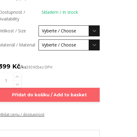
Dostupnost /
Skladem / In stock
Availability
Velikost / Size
Materiál / Material
399 Kč
/
ks
330 Kč
bez DPH
Přidat do košíku / Add to basket
Hlídat cenu / dostupnost