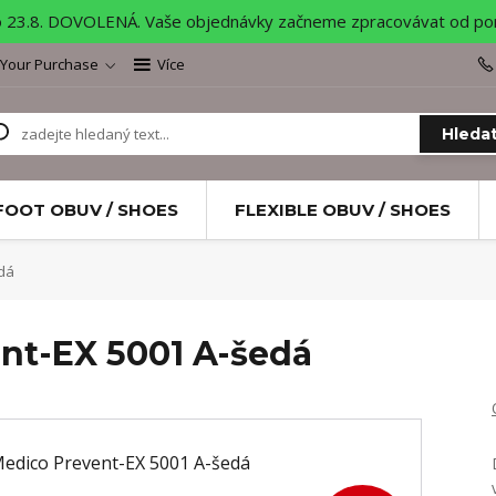
o 23.8. DOVOLENÁ. Vaše objednávky začneme zpracovávat od pond
 Your Purchase
Více
Hleda
FOOT OBUV / SHOES
FLEXIBLE OBUV / SHOES
dá
nt-EX 5001 A-šedá