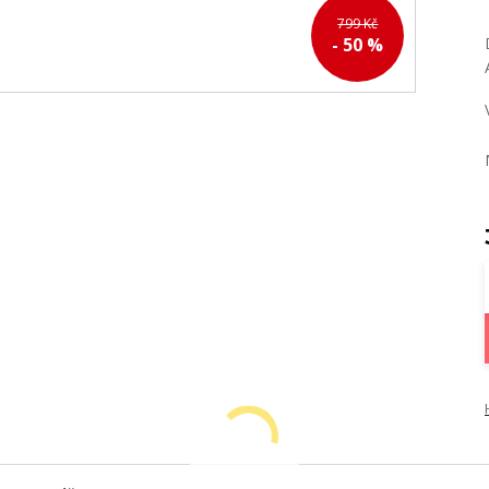
799 Kč
- 50 %