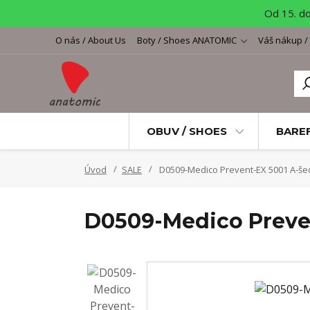
Od 15. d
O nás / About Us
Boty / Shoes ANATOMIC
Váš nákup /
OBUV / SHOES
BARE
Úvod
SALE
D0509-Medico Prevent-EX 5001 A-še
D0509-Medico Preve