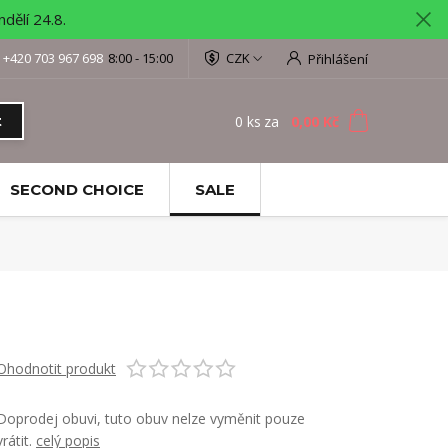
ělí 24.8.
+420 703 967 698
8:00 - 15:00
CZK
Přihlášení
0
ks
za
0,00 Kč
t
SECOND CHOICE
SALE
Ohodnotit produkt
Doprodej obuvi, tuto obuv nelze vyměnit pouze
vrátit.
celý popis