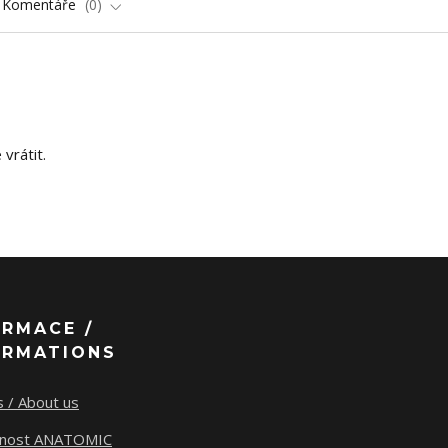
Komentáře
0
vrátit.
ORMACE /
ORMATIONS
 / About us
tnost ANATOMIC