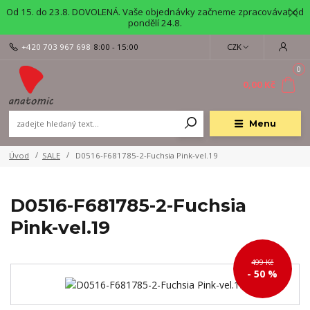
Od 15. do 23.8. DOVOLENÁ. Vaše objednávky začneme zpracovávat od
pondělí 24.8.
+420 703 967 698
8:00 - 15:00
CZK
0
0,00 Kč
Menu
Úvod
SALE
D0516-F681785-2-Fuchsia Pink-vel.19
D0516-F681785-2-Fuchsia
Pink-vel.19
499 Kč
- 50 %