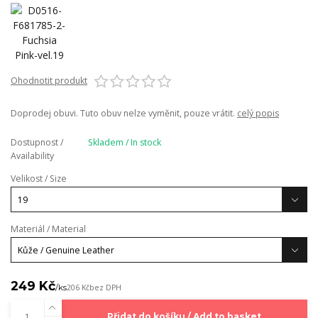
Ohodnotit produkt
Doprodej obuvi. Tuto obuv nelze vyměnit, pouze vrátit.
celý popis
Dostupnost /
Skladem / In stock
Availability
Velikost / Size
Materiál / Material
249 Kč
/
ks
206 Kč
bez DPH
Přidat do košíku / Add to basket