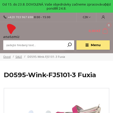
Od 15. do 23.8. DOVOLENÁ. Vaše objednávky začneme zpracovávat od
pondělí 24.8.
+420 703 967 698
8:00 - 15:00
CZK
0
0,00 Kč
Menu
Úvod
SALE
D0595-Wink-FJ5101-3 Fuxia
D0595-Wink-FJ5101-3 Fuxia