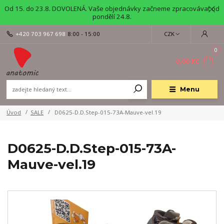
Od 15. do 23.8. DOVOLENÁ. Vaše objednávky začneme zpracovávat od
pondělí 24.8.
+420 703 967 698
8:00 - 15:00
CZK
0
0,00 Kč
Menu
Úvod
SALE
D0625-D.D.Step-015-73A-Mauve-vel.19
D0625-D.D.Step-015-73A-
Mauve-vel.19