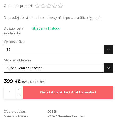
Ohodnotit produkt
Doprodej obuvi, tuto obuv nelze vyměnit pouze vrátit.
celý popis
Dostupnost /
Skladem / In stock
Availability
Velikost / Size
Materiál / Material
399 Kč
/
ks
330 Kč
bez DPH
Přidat do košíku / Add to basket
Číslo produktu:
D0625
Materiál / Material:
Kůže / Genuine Leather