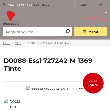
+420 703 967 698
8:00 - 15:00
CZK
0
0,00 Kč
Menu
Úvod
SALE
D0088-Essi-727242-M 1369-Tinte
D0088-Essi-727242-M 1369-
Tinte
799 Kč
- 50 %