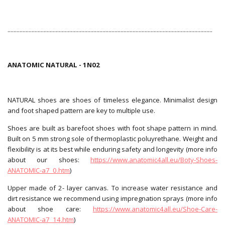
........................................................................................................................................
ANATOMIC NATURAL - 1N02
NATURAL shoes are shoes of timeless elegance. Minimalist design
and foot shaped pattern are key to multiple use.
Shoes are built as barefoot shoes with foot shape pattern in mind.
Built on 5 mm strong sole of thermoplastic poluyrethane. Weight and
flexibility is at its best while enduring safety and longevity (more info
about our shoes:
https://www.anatomic4all.eu/Boty-Shoes-
ANATOMIC-a7_0.htm
)
Upper made of 2- layer canvas. To increase water resistance and
dirt resistance we recommend using impregnation sprays (more info
about shoe care:
https://www.anatomic4all.eu/Shoe-Care-
ANATOMIC-a7_14.htm
)