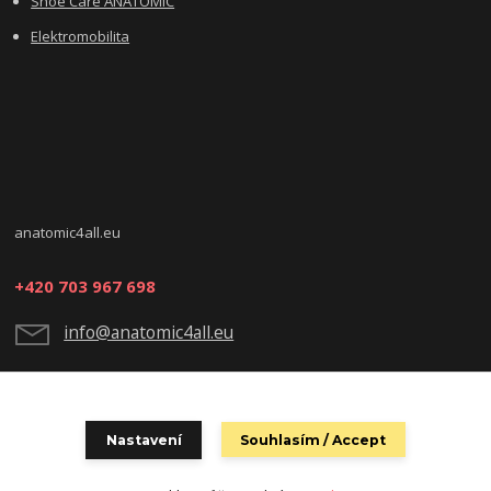
Shoe Care ANATOMIC
Elektromobilita
anatomic4all.eu
+420 703 967 698
info@anatomic4all.eu
Nastavení
Souhlasím / Accept