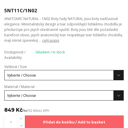
5NT11C/1N02
ANATOMIC NATURAL - 1N02 Boty řady NATURAL jsou boty nadčasové
elegance. Minimalistický design a tvar odpovídající lidskému chodidlu je
předurčuje pro jejich všestranné využití. Boty jsou šité dle požadavků
barefoot obuvi, jejich anatomický tvar respektuje tvar lidského chodidla,
mají mírně zpevněný ...
celý popis
Dostupnost /
Skladem / In stock
Availability
Velikost / Size
Materiál / Material
849 Kč
/
ks
702 Kč
bez DPH
Přidat do košíku / Add to basket