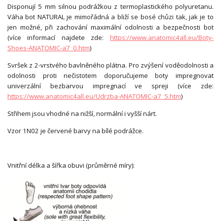
Disponují 5 mm silnou podrážkou z termoplastického polyuretanu.
Váha bot NATURAL je mimořádná a bliží se bosé chůzi tak, jak je to
jen možné, při zachování maximální odolnosti a bezpečnosti bot
(více informací najdete zde:
https://www.anatomic4all.eu/Boty-
Shoes-ANATOMIC-a7_0.htm
)
Svršek z 2-vrstvého bavlněného plátna. Pro zvýšení voděodolnosti a
odolnosti proti nečistotem doporučujeme boty impregnovat
univerzální bezbarvou impregnací ve spreji (více zde:
https://www.anatomic4all.eu/Udrzba-ANATOMIC-a7_5.htm
)
Střihem jsou vhodné na nižší, normální i vyšší nárt.
Vzor 1N02 je červené barvy na bílé podrážce.
Vnitřní délka a šířka obuvi (průměrné míry):