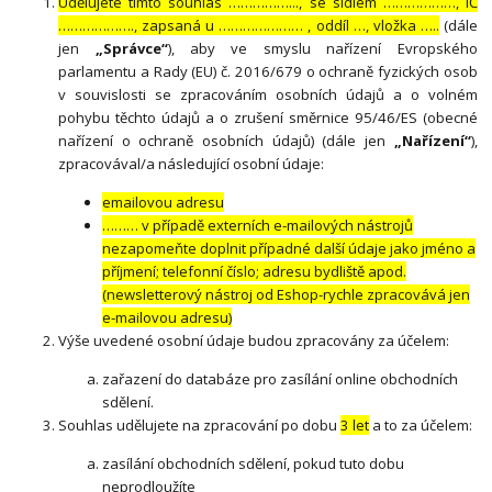
Udělujete tímto souhlas ……………..., se sídlem ………………, IČ
………………., zapsaná u ………………… , oddíl …, vložka …..
(dále
jen
„Správce“
), aby ve smyslu nařízení Evropského
parlamentu a Rady (EU) č. 2016/679 o ochraně fyzických osob
v souvislosti se zpracováním osobních údajů a o volném
pohybu těchto údajů a o zrušení směrnice 95/46/ES (obecné
nařízení o ochraně osobních údajů) (dále jen
„Nařízení“
),
zpracovával/a následující osobní údaje:
emailovou adresu
……… v případě externích e-mailových nástrojů
nezapomeňte doplnit případné další údaje jako jméno a
příjmení; telefonní číslo; adresu bydliště apod.
(newsletterový nástroj od Eshop-rychle zpracovává jen
e-mailovou adresu)
Výše uvedené osobní údaje budou zpracovány za účelem:
zařazení do databáze pro zasílání online obchodních
sdělení.
Souhlas udělujete na zpracování po dobu
3 let
a to za účelem:
zasílání obchodních sdělení, pokud tuto dobu
neprodloužíte