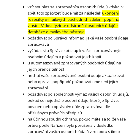
vzít souhlas se zpracováním osobních údajů kdykoliv
zpět, toto zpětvzetí bude mít za následek
ukončení
rozesílky e-mailových obchodních sdělení, popř. na
vlastní žádost fyzické odstranění osobních údajů z
databáze e-mailového nástroje
požadovat po Správci informaci, jaké vaše osobní údaje
zpracovává
vyžádat si u Správce přístup k vašim zpracovávaným
osobním údajům a požadovat jejich kopii
u automatizovaně zpracovaných osobních údajů na
jejich přenositelnost
nechat vaše zpracovávané osobní údaje aktualizovat
nebo opravit, popřípadě požadovat omezení jejich
zpracování
požadovat po společnosti výmaz vašich osobních údajů,
pokud se nejedná o osobní údaje, které je Správce
povinen nebo oprávněn dále zpracovávat dle
příslušných právních předpisů
na účinnou soudní ochranu, pokud máte za to, že vaše
práva podle Nařízení byla porušena v důsledku
zpracování vašich osobních údajů v rozporu s tímto