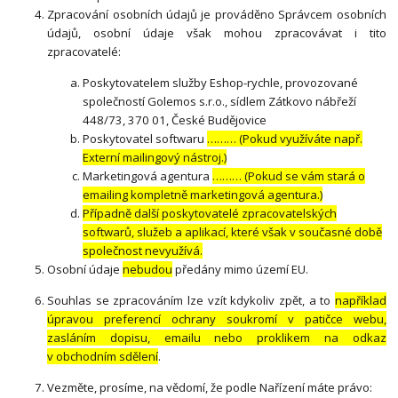
Zpracování osobních údajů je prováděno Správcem osobních
údajů, osobní údaje však mohou zpracovávat i tito
zpracovatelé:
Poskytovatelem služby Eshop-rychle, provozované
společností Golemos s.r.o., sídlem Zátkovo nábřeží
448/73, 370 01, České Budějovice
Poskytovatel softwaru
……… (Pokud využíváte např.
Externí mailingový nástroj.)
Marketingová agentura
……… (Pokud se vám stará o
emailing kompletně marketingová agentura.)
Případně další poskytovatelé zpracovatelských
softwarů, služeb a aplikací, které však v současné době
společnost nevyužívá.
Osobní údaje
nebudou
předány mimo území EU.
Souhlas se zpracováním lze vzít kdykoliv zpět, a to
například
úpravou preferencí ochrany soukromí v patičce webu,
zasláním dopisu, emailu nebo proklikem na odkaz
v obchodním sdělení
.
Vezměte, prosíme, na vědomí, že podle Nařízení máte právo: