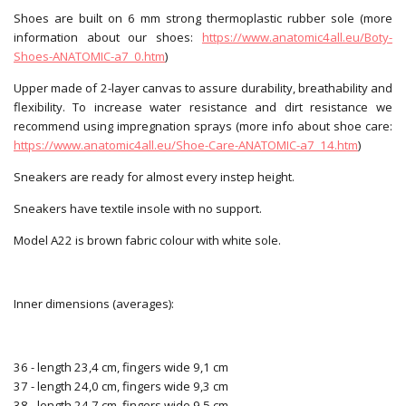
Shoes are built on 6 mm strong thermoplastic rubber sole (more
information about our shoes:
https://www.anatomic4all.eu/Boty-
Shoes-ANATOMIC-a7_0.htm
)
Upper made of 2-layer canvas to assure durability, breathability and
flexibility. To increase water resistance and dirt resistance we
recommend using impregnation sprays (more info about shoe care:
https://www.anatomic4all.eu/Shoe-Care-ANATOMIC-a7_14.htm
)
Sneakers are ready for almost every instep height.
Sneakers have textile insole with no support.
Model A22 is brown fabric colour with white sole.
Inner dimensions (averages):
36 - length 23,4 cm, fingers wide 9,1 cm
37 - length 24,0 cm, fingers wide 9,3 cm
38 - length 24,7 cm, fingers wide 9,5 cm