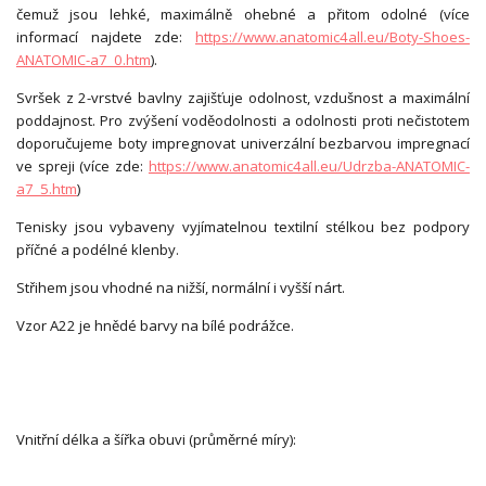
čemuž jsou lehké, maximálně ohebné a přitom odolné (více
informací najdete zde:
https://www.anatomic4all.eu/Boty-Shoes-
ANATOMIC-a7_0.htm
).
Svršek z 2-vrstvé bavlny zajišťuje odolnost, vzdušnost a maximální
poddajnost. Pro zvýšení voděodolnosti a odolnosti proti nečistotem
doporučujeme boty impregnovat univerzální bezbarvou impregnací
ve spreji (více zde:
https://www.anatomic4all.eu/Udrzba-ANATOMIC-
a7_5.htm
)
Tenisky jsou vybaveny vyjímatelnou textilní stélkou bez podpory
příčné a podélné klenby.
Střihem jsou vhodné na nižší, normální i vyšší nárt.
Vzor A22 je hnědé barvy na bílé podrážce.
Vnitřní délka a šířka obuvi (průměrné míry):