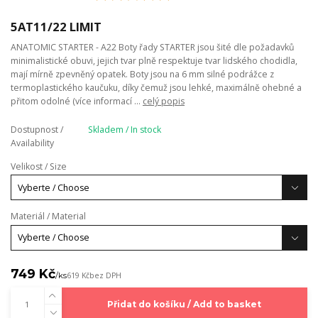
5AT11/22 LIMIT
ANATOMIC STARTER - A22 Boty řady STARTER jsou šité dle požadavků
minimalistické obuvi, jejich tvar plně respektuje tvar lidského chodidla,
mají mírně zpevněný opatek. Boty jsou na 6 mm silné podrážce z
termoplastického kaučuku, díky čemuž jsou lehké, maximálně ohebné a
přitom odolné (více informací ...
celý popis
Dostupnost /
Skladem / In stock
Availability
Velikost / Size
Materiál / Material
749 Kč
/
ks
619 Kč
bez DPH
Přidat do košíku / Add to basket