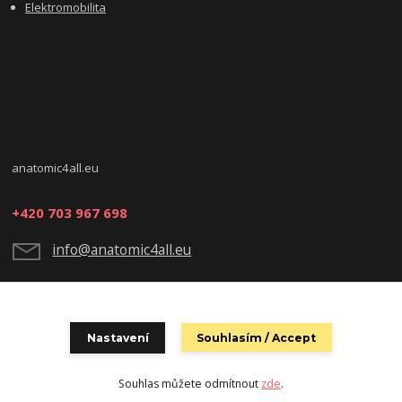
Elektromobilita
anatomic4all.eu
+420 703 967 698
info@anatomic4all.eu
Nastavení
Souhlasím / Accept
Souhlas můžete odmítnout
zde
.
Vytvořeno na
Eshop-rychle.cz