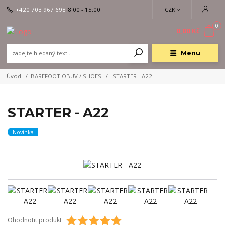
+420 703 967 698
8:00 - 15:00
CZK
0
0,00 Kč
Menu
Úvod
BAREFOOT OBUV / SHOES
STARTER - A22
STARTER - A22
Novinka
Ohodnotit produkt